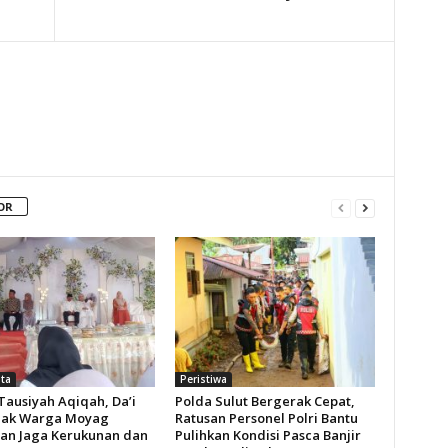
OR
ita
Peristiwa
Tausiyah Aqiqah, Da’i
Polda Sulut Bergerak Cepat,
Ajak Warga Moyag
Ratusan Personel Polri Bantu
n Jaga Kerukunan dan
Pulihkan Kondisi Pasca Banjir