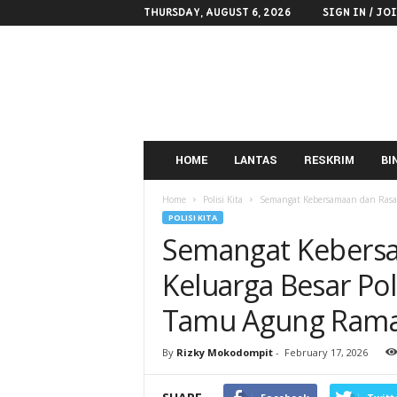
THURSDAY, AUGUST 6, 2026
SIGN IN / JO
POLRES
KOTAMOBAGU
HOME
LANTAS
RESKRIM
BI
Home
Polisi Kita
Semangat Kebersamaan dan Rasa 
POLISI KITA
Semangat Kebersa
Keluarga Besar P
Tamu Agung Rama
By
Rizky Mokodompit
-
February 17, 2026