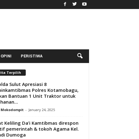
OPINI
PERISTIWA
ita Terpilih
lda Sulut Apresiasi 8
binkamtibmas Polres Kotamobagu,
ikan Bantuan 1 Unit Traktor untuk
hanan...
y Mokodompit
-
January 24, 2025
t Keliling Da’i Kamtibmas direspon
tif pemerintah & tokoh Agama Kel.
ndi Dumoga