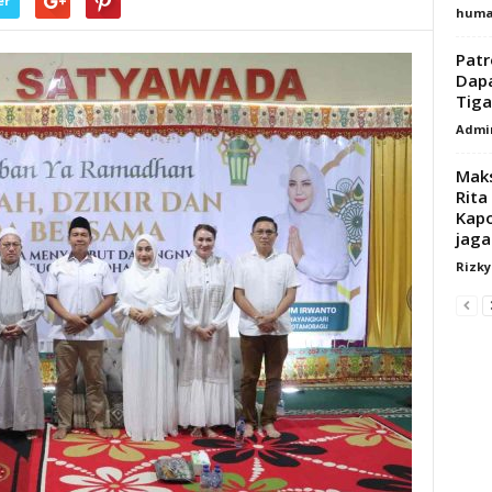
er
huma
Patr
Dapa
Tiga
Admi
Maks
Rita
Kap
jaga.
Rizk