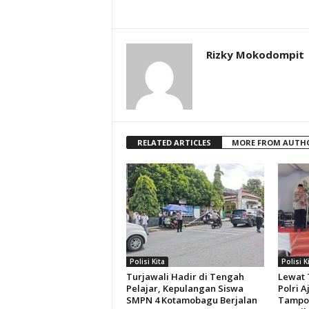
Rizky Mokodompit
RELATED ARTICLES
MORE FROM AUTH
Polisi Kita
Polisi K
Turjawali Hadir di Tengah
Lewat 
Pelajar, Kepulangan Siswa
Polri 
SMPN 4 Kotamobagu Berjalan
Tampoa