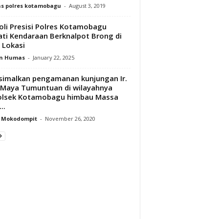
s polres kotamobagu
-
August 3, 2019
oli Presisi Polres Kotamobagu
ti Kendaraan Berknalpot Brong di
 Lokasi
n Humas
-
January 22, 2025
imalkan pengamanan kunjungan Ir.
 Maya Tumuntuan di wilayahnya
olsek Kotamobagu himbau Massa
..
y Mokodompit
-
November 26, 2020