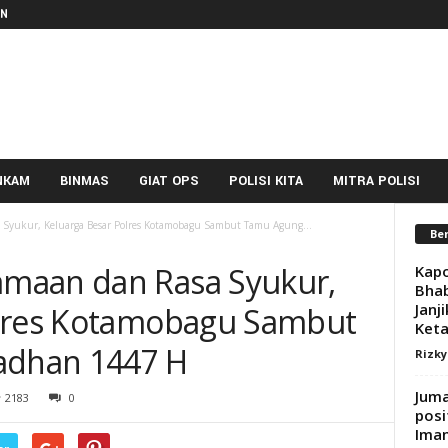
IN
NKAM
BINMAS
GIAT OPS
POLISI KITA
MITRA POLISI
Syukur, Keluarga Besar Polres Kotamobagu Sambut Tamu Agung...
Ber
maan dan Rasa Syukur,
Kapo
Bha
Janj
olres Kotamobagu Sambut
Keta
dhan 1447 H
Rizk
Juma
2183
0
posi
Ima