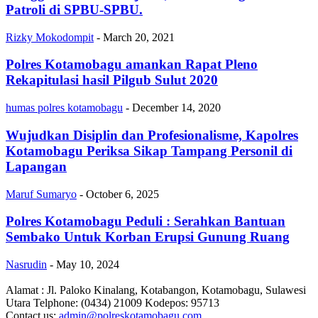
Patroli di SPBU-SPBU.
Rizky Mokodompit
-
March 20, 2021
Polres Kotamobagu amankan Rapat Pleno
Rekapitulasi hasil Pilgub Sulut 2020
humas polres kotamobagu
-
December 14, 2020
Wujudkan Disiplin dan Profesionalisme, Kapolres
Kotamobagu Periksa Sikap Tampang Personil di
Lapangan
Maruf Sumaryo
-
October 6, 2025
Polres Kotamobagu Peduli : Serahkan Bantuan
Sembako Untuk Korban Erupsi Gunung Ruang
Nasrudin
-
May 10, 2024
Alamat : Jl. Paloko Kinalang, Kotabangon, Kotamobagu, Sulawesi
Utara Telphone: (0434) 21009 Kodepos: 95713
Contact us:
admin@polreskotamobagu.com