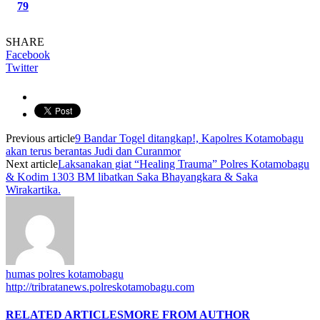
79
SHARE
Facebook
Twitter
Previous article
9 Bandar Togel ditangkap!, Kapolres Kotamobagu
akan terus berantas Judi dan Curanmor
Next article
Laksanakan giat “Healing Trauma” Polres Kotamobagu
& Kodim 1303 BM libatkan Saka Bhayangkara & Saka
Wirakartika.
humas polres kotamobagu
http://tribratanews.polreskotamobagu.com
RELATED ARTICLES
MORE FROM AUTHOR