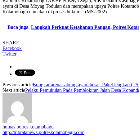
Kapolres Kotamobagu AKBP Prasetya Sejati, SIK melalui Kasubag H
ayam di Desa Moyag Todulan dan merupakan upaya Polres Kotamobag
Kotamobagu dan akan di proses hukum”. (MS-2002)
Baca juga
Langkah Perkuat Ketahanan Pangan, Polres Kot
SHARE
Facebook
Twitter
Previous article
Bongkar arena sabung ayam besar, Paket lengkap (TS
Next article
Pelaku Pemukulan Pada Pemblokiran Jalan Desa Kopan
humas polres kotamobagu
http://tribratanews.polreskotamobagu.com