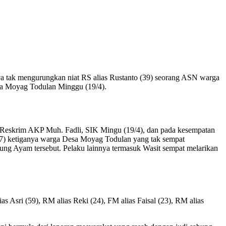
ya tak mengurungkan niat RS alias Rustanto (39) seorang ASN warga
a Moyag Todulan Minggu (19/4).
t Reskrim AKP Muh. Fadli, SIK Mingu (19/4), dan pada kesempatan
17) ketiganya warga Desa Moyag Todulan yang tak sempat
bung Ayam tersebut. Pelaku lainnya termasuk Wasit sempat melarikan
Asri (59), RM alias Reki (24), FM alias Faisal (23), RM alias