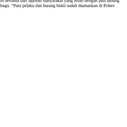
bermula dari laporan masyarakat yang resah dengan judi sabung
u. “Para pelaku dan barang bukti sudah diamankan di Polres