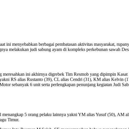
at ini menyebabkan berbagai pembatasan aktivitas masyarakat, rupan
nya melakukan judi sabung ayam di kompleks perkebunan sawah Des
yang meresahkan ini akhirnya digrebek Tim Resmob yang dipimpin Kasa
kni RS alias Rustanto (39), CL alias Cendri (31), KM alias Kelvin (
Motor sebanyak 6 unit serta perlengkapan penunjang kegiatan Judi Sa
nangkap 5 orang pelaku lainnya yakni YM alias Yusuf (50), AM alias 
agu Timur.