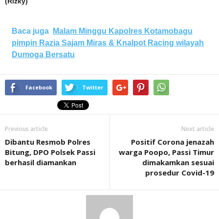
(Rizky)
Baca juga
Malam Minggu Kapolres Kotamobagu
pimpin Razia Sajam Miras & Knalpot Racing wilayah
Dumoga Bersatu
Facebook
Twitter
Previous article
Next article
Dibantu Resmob Polres
Positif Corona jenazah
Bitung, DPO Polsek Passi
warga Poopo, Passi Timur
berhasil diamankan
dimakamkan sesuai
prosedur Covid-19