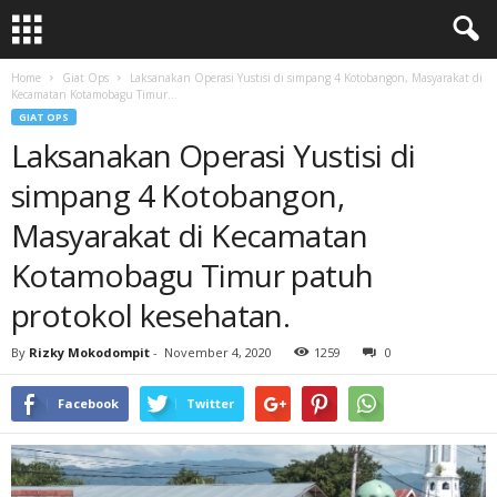
Home
Giat Ops
Laksanakan Operasi Yustisi di simpang 4 Kotobangon, Masyarakat di
Kecamatan Kotamobagu Timur...
GIAT OPS
Laksanakan Operasi Yustisi di
simpang 4 Kotobangon,
Masyarakat di Kecamatan
Kotamobagu Timur patuh
protokol kesehatan.
By
Rizky Mokodompit
-
November 4, 2020
1259
0
Facebook
Twitter