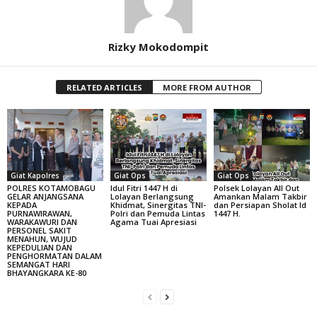
Rizky Mokodompit
RELATED ARTICLES
MORE FROM AUTHOR
Giat Kapolres
Giat Ops
Giat Ops
POLRES KOTAMOBAGU
Idul Fitri 1447 H di
Polsek Lolayan All Out
GELAR ANJANGSANA
Lolayan Berlangsung
Amankan Malam Takbir
KEPADA
Khidmat, Sinergitas TNI-
dan Persiapan Sholat Id
PURNAWIRAWAN,
Polri dan Pemuda Lintas
1447 H.
WARAKAWURI DAN
Agama Tuai Apresiasi
PERSONEL SAKIT
MENAHUN, WUJUD
KEPEDULIAN DAN
PENGHORMATAN DALAM
SEMANGAT HARI
BHAYANGKARA KE-80