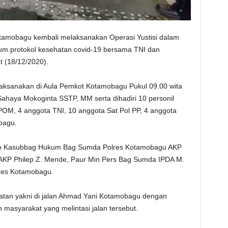
tamobagu kembali melaksanakan Operasi Yustisi dalam
um protokol kesehatan covid-19 bersama TNI dan
 (18/12/2020).
ilaksanakan di Aula Pemkot Kotamobagu Pukul 09.00 wita
ahaya Mokoginta SSTP, MM serta dihadiri 10 personil
OM, 4 anggota TNI, 10 anggota Sat Pol PP, 4 anggota
bagu.
leh Kasubbag Hukum Bag Sumda Polres Kotamobagu AKP
as AKP Philep Z. Mende, Paur Min Pers Bag Sumda IPDA M.
res Kotamobagu.
iatan yakni di jalan Ahmad Yani Kotamobagu dengan
masyarakat yang melintasi jalan tersebut.