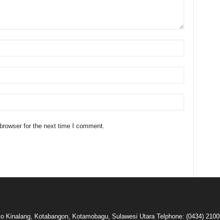
browser for the next time I comment.
oko Kinalang, Kotabangon, Kotamobagu, Sulawesi Utara Telphone: (0434) 210