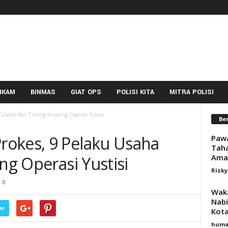
NKAM
BINMAS
GIAT OPS
POLISI KITA
MITRA POLISI
Usaha dan 7 orang terjaring Operasi Yustisi
Ber
rokes, 9 Pelaku Usaha
Pawa
Taha
Aman
ing Operasi Yustisi
Rizk
0
Waka
Nab
er
Kot
huma