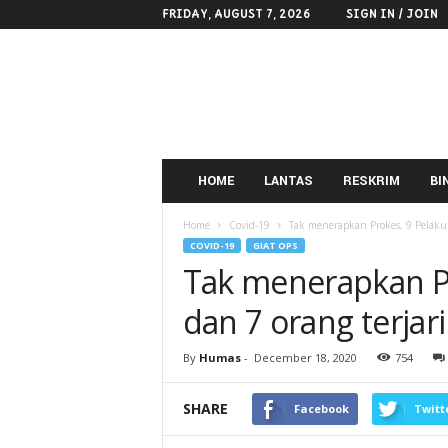
FRIDAY, AUGUST 7, 2026
SIGN IN / JOIN
POLRES
KOTAMOBAGU
HOME
LANTAS
RESKRIM
BI
Home
Covid-19
Tak menerapkan Prokes, 9 Pelaku 
COVID-19
GIAT OPS
Tak menerapkan P
dan 7 orang terjar
By
Humas
-
December 18, 2020
754
SHARE
Facebook
Twitt