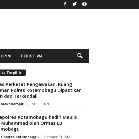
OPINI
PERISTIWA
ita Terpilih
s Perketat Pengawasan, Ruang
nan Polres Kotamobagu Dipastikan
 dan Terkendali
y Mokodompit
-
June 10, 2026
polres Kotamobagu hadiri Maulid
i Muhammad oleh Ormas LBI
amobagu
s polres kotamobagu
-
October 21, 2021