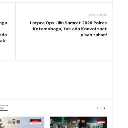
Next article
agu
Latpra Ops Lilin Samrat 2020 Polres
Kotamobagu, tak ada Konvoi saat
ada
pisah tahun!
ak
OR