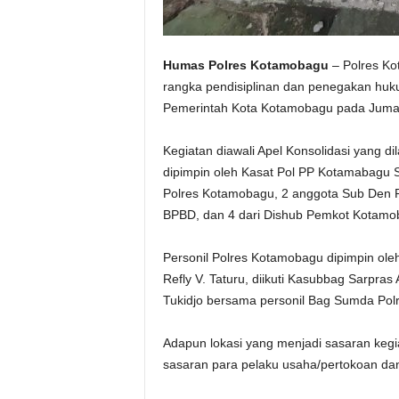
Humas Polres Kotamobagu
– Polres Ko
rangka pendisiplinan dan penegakan huk
Pemerintah Kota Kotamobagu pada Jumat
Kegiatan diawali Apel Konsolidasi yang d
dipimpin oleh Kasat Pol PP Kotamabagu S
Polres Kotamobagu, 2 anggota Sub Den P
BPBD, dan 4 dari Dishub Pemkot Kotamo
Personil Polres Kotamobagu dipimpin o
Refly V. Taturu, diikuti Kasubbag Sarpr
Tukidjo bersama personil Bag Sumda Pol
Adapun lokasi yang menjadi sasaran keg
sasaran para pelaku usaha/pertokoan dan 