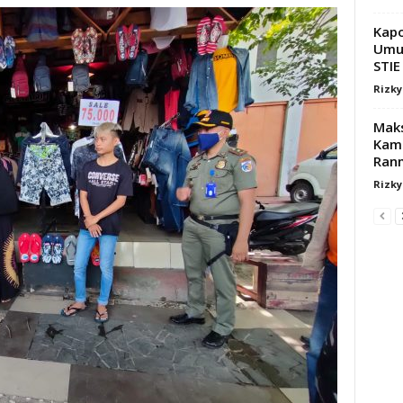
Kapo
Umu
STIE
Rizk
Maks
Kamt
Ranm
Rizk