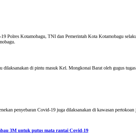
19 Polres Kotamobagu, TNI dan Pemerintah Kota Kotamobagu selaku g
amobagu.
 dilaksanakan di pintu masuk Kel. Mongkonai Barat oleh gugus tuga
ekan penyebaran Covid-19 juga dilaksanakan di kawasan pertokoan jal
mbau 3M untuk putus mata rantai Covid-19