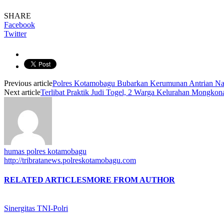
SHARE
Facebook
Twitter
Previous article
Polres Kotamobagu Bubarkan Kerumunan Antrian Na
Next article
Terlibat Praktik Judi Togel, 2 Warga Kelurahan Mongko
humas polres kotamobagu
http://tribratanews.polreskotamobagu.com
RELATED ARTICLES
MORE FROM AUTHOR
Sinergitas TNI-Polri