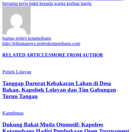
bersama kerja bakti kepada warga korban banjir.
humas polres kotamobagu
http://tribratanews.polreskotamobagu.com
RELATED ARTICLES
MORE FROM AUTHOR
Polsek Lolayan
Tanggap Darurat Kebakaran Lahan di Desa
Bakan, Kapolsek Lolayan dan Tim Gabungan
Turun Tangan
Kamtibmas
Dukung Bakat Muda Otomotif: Kapolres
Kotamobagu Hadiri Pembukaan Open Tournament