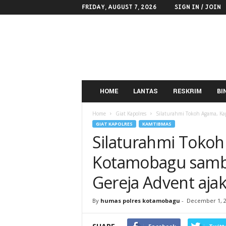
FRIDAY, AUGUST 7, 2026
SIGN IN / JOIN
POLRES
KOTAMOBAGU
HOME
LANTAS
RESKRIM
BI
Home
Giat Kapolres
Silaturahmi Tokoh Agama, Ka
GIAT KAPOLRES
KAMTIBMAS
Silaturahmi Tokoh
Kotamobagu samb
Gereja Advent aj
By
humas polres kotamobagu
-
December 1, 