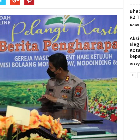
er
Bha
R2 T
Admi
Aksi
Eleg
Kota
kepa
Rizk