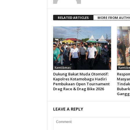
RELATED ARTICLES
MORE FROM AUTH
Kamtibmas
Kamtib
Dukung Bakat Muda Otomotif:
Respon
Kapolres Kotamobagu Hadiri
Masyar
Pembukaan Open Tournament
Tindak
Drag Race & Drag Bike 2026
Bubark
Gangg
LEAVE A REPLY