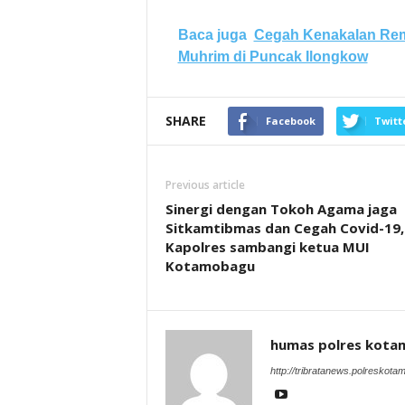
Baca juga
Cegah Kenakalan Rem
Muhrim di Puncak Ilongkow
SHARE
Facebook
Twitt
Previous article
Sinergi dengan Tokoh Agama jaga
Sitkamtibmas dan Cegah Covid-19,
Kapolres sambangi ketua MUI
Kotamobagu
humas polres kot
http://tribratanews.polreskot