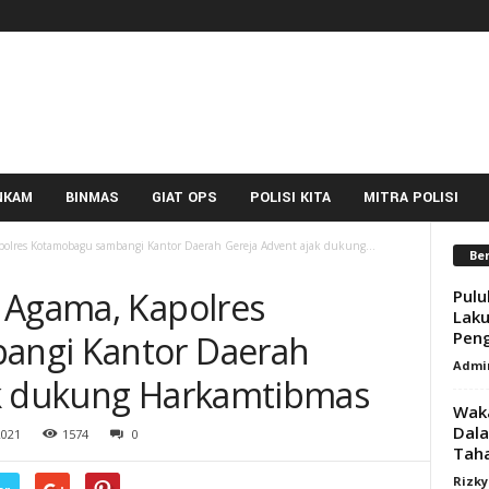
NKAM
BINMAS
GIAT OPS
POLISI KITA
MITRA POLISI
polres Kotamobagu sambangi Kantor Daerah Gereja Advent ajak dukung...
Ber
 Agama, Kapolres
Pulu
Lak
Peng
angi Kantor Daerah
Admi
ak dukung Harkamtibmas
Waka
Dala
2021
1574
0
Taha
Rizk