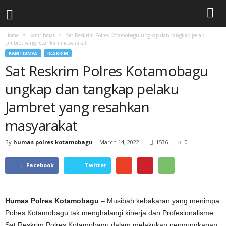
Home
Kamtibmas
Sat Reskrim Polres Kotamobagu ungkap dan tangkap pelaku
Jambret yang resahkan masyarakat
KAMTIBMAS
RESKRIM
Sat Reskrim Polres Kotamobagu
ungkap dan tangkap pelaku
Jambret yang resahkan
masyarakat
By
humas polres kotamobagu
-
March 14, 2022
1536
0
Facebook
Twitter
Humas Polres Kotamobagu
– Musibah kebakaran yang menimpa
Polres Kotamobagu tak menghalangi kinerja dan Profesionalisme
Sat Reskrim Polres Kotamobagu dalam melakukan pengungkapan