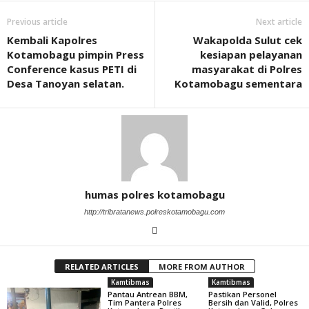
Previous article
Next article
Kembali Kapolres
Wakapolda Sulut cek
Kotamobagu pimpin Press
kesiapan pelayanan
Conference kasus PETI di
masyarakat di Polres
Desa Tanoyan selatan.
Kotamobagu sementara
humas polres kotamobagu
http://tribratanews.polreskotamobagu.com
RELATED ARTICLES
MORE FROM AUTHOR
Kamtibmas
Kamtibmas
Pantau Antrean BBM,
Pastikan Personel
Tim Pantera Polres
Bersih dan Valid, Polres