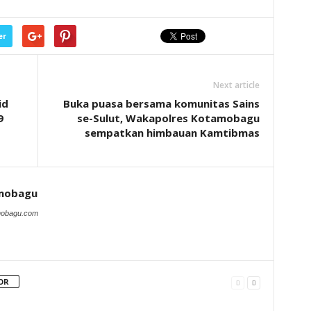
er
Next article
id
Buka puasa bersama komunitas Sains
9
se-Sulut, Wakapolres Kotamobagu
sempatkan himbauan Kamtibmas
amobagu
amobagu.com
OR