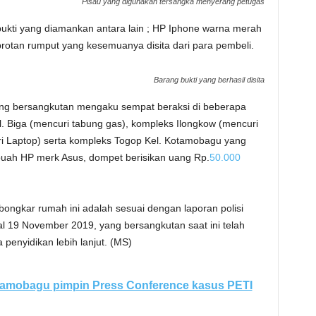
Pisau yang digunakan tersangka menyerang petugas
bukti yang diamankan antara lain ; HP Iphone warna merah
rotan rumput yang kesemuanya disita dari para pembeli.
Barang bukti yang berhasil disita
, yang bersangkutan mengaku sempat beraksi di beberapa
l. Biga (mencuri tabung gas), kompleks Ilongkow (mencuri
i Laptop) serta kompleks Togop Kel. Kotamobagu yang
buah HP merk Asus, dompet berisikan uang Rp.
50.000
ongkar rumah ini adalah sesuai dengan laporan polisi
al 19 November 2019, yang bersangkutan saat ini telah
enyidikan lebih lanjut. (MS)
tamobagu pimpin Press Conference kasus PETI