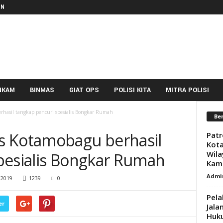
IN
NKAM
BINMAS
GIAT OPS
POLISI KITA
MITRA POLISI
rhasil tangkap pencuri spesialis Bongkar Rumah
Ber
s Kotamobagu berhasil
Patr
Kota
Wila
pesialis Bongkar Rumah
Kam
Admi
 2019
1239
0
Pela
er
Jala
Huk