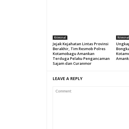
Kriminal
Krimina
Jejak Kejahatan Lintas Provinsi
Ungkap
Berakhir, Tim Resmob Polres
Bongka
Kotamobagu Amankan
Kotamo
Terduga Pelaku Pengancaman
Amanka
Sajam dan Curanmor
LEAVE A REPLY