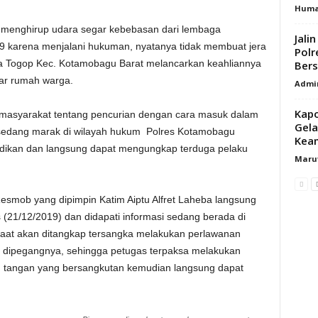
Hum
 menghirup udara segar kebebasan dari lembaga
Jali
 karena menjalani hukuman, nyatanya tidak membuat jera
Polr
ga Togop Kec. Kotamobagu Barat melancarkan keahliannya
Bers
r rumah warga.
Admi
Kap
n masyarakat tentang pencurian dengan cara masuk dalam
Gela
 sedang marak di wilayah hukum Polres Kotamobagu
Keam
dikan dan langsung dapat mengungkap terduga pelaku
Maru
Resmob yang dipimpin Katim Aiptu Alfret Laheba langsung
21/12/2019) dan didapati informasi sedang berada di
aat akan ditangkap tersangka melakukan perlawanan
 dipegangnya, sehingga petugas terpaksa melakukan
an tangan yang bersangkutan kemudian langsung dapat