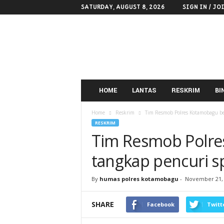
SATURDAY, AUGUST 8, 2026
SIGN IN / JO
POLRES
KOTAMOBAGU
HOME
LANTAS
RESKRIM
BI
Home
Reskrim
Tim Resmob Polres Kotamobagu be
RESKRIM
Tim Resmob Polre
tangkap pencuri s
By
humas polres kotamobagu
-
November 21,
SHARE
Facebook
Twitt