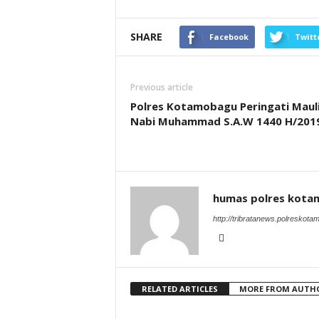
SHARE
Facebook
Twitt
Previous article
Polres Kotamobagu Peringati Maul
Nabi Muhammad S.A.W 1440 H/201
humas polres kot
http://tribratanews.polreskot
RELATED ARTICLES
MORE FROM AUTH