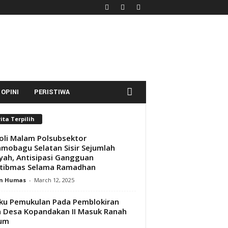
OPINI
PERISTIWA
ita Terpilih
oli Malam Polsubsektor
mobagu Selatan Sisir Sejumlah
yah, Antisipasi Gangguan
tibmas Selama Ramadhan
n Humas
-
March 12, 2025
ku Pemukulan Pada Pemblokiran
n Desa Kopandakan II Masuk Ranah
um