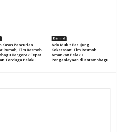
l
Kriminal
 Kasus Pencurian
Adu Mulut Berujung
r Rumah, Tim Resmob
Kekerasan! Tim Resmob
bagu Bergerak Cepat
Amankan Pelaku
n Terduga Pelaku
Penganiayaan di Kotamobagu