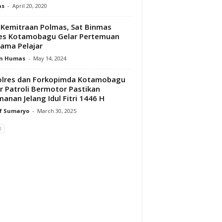
as
-
April 20, 2020
n Kemitraan Polmas, Sat Binmas
es Kotamobagu Gelar Pertemuan
ama Pelajar
n Humas
-
May 14, 2024
olres dan Forkopimda Kotamobagu
r Patroli Bermotor Pastikan
anan Jelang Idul Fitri 1446 H
f Sumaryo
-
March 30, 2025