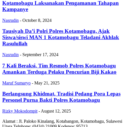
Kotamobagu Laksanakan Pengamanan Tahapan
Kampanye
Nasrudin
-
October 8, 2024
Tausiyah Da’i Polri Polres Kotamobagu, Ajak
Siswa/siswi MAN 1 Kotamobagu Teladani Akhlak
Rasulullah
Nasrudin
-
September 17, 2024
7 Kali Beraksi, Tim Resmob Polres Kotamobagu
Amankan Terduga Pelaku Pencurian Biji Kakao
Maruf Sumaryo
-
May 21, 2025
Berlangsung Khidmat, Tradisi Pedang Pora Lepas
Personel Purna Bakti Polres Kotamobagu
Rizky Mokodompit
-
August 12, 2025
Alamat : Jl. Paloko Kinalang, Kotabangon, Kotamobagu, Sulawesi
Utara Telphone: (0434) 21009 Kodepos: 95713