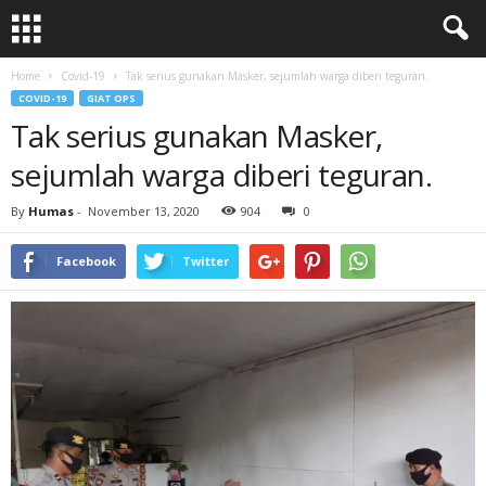
Home
Covid-19
Tak serius gunakan Masker, sejumlah warga diberi teguran.
COVID-19
GIAT OPS
Tak serius gunakan Masker,
sejumlah warga diberi teguran.
By
Humas
-
November 13, 2020
904
0
Facebook
Twitter