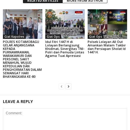
RELATED ARTICLES
MORE FROM AUTHOR
Giat Kapolres
Giat Ops
Giat Ops
POLRES KOTAMOBAGU
Idul Fitri 1447 H di
Polsek Lolayan All Out
GELAR ANJANGSANA
Lolayan Berlangsung
Amankan Malam Takbir
KEPADA
Khidmat, Sinergitas TNI-
dan Persiapan Sholat Id
PURNAWIRAWAN,
Polri dan Pemuda Lintas
1447 H.
WARAKAWURI DAN
Agama Tuai Apresiasi
PERSONEL SAKIT
MENAHUN, WUJUD
KEPEDULIAN DAN
PENGHORMATAN DALAM
SEMANGAT HARI
BHAYANGKARA KE-80
LEAVE A REPLY