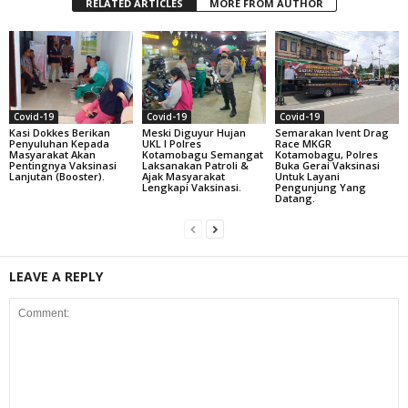
RELATED ARTICLES
MORE FROM AUTHOR
Covid-19
Covid-19
Covid-19
Kasi Dokkes Berikan
Meski Diguyur Hujan
Semarakan Ivent Drag
Penyuluhan Kepada
UKL I Polres
Race MKGR
Masyarakat Akan
Kotamobagu Semangat
Kotamobagu, Polres
Pentingnya Vaksinasi
Laksanakan Patroli &
Buka Gerai Vaksinasi
Lanjutan (Booster).
Ajak Masyarakat
Untuk Layani
Lengkapi Vaksinasi.
Pengunjung Yang
Datang.
LEAVE A REPLY