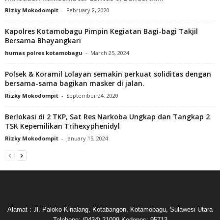
Rizky Mokodompit
-
February 2, 2020
Kapolres Kotamobagu Pimpin Kegiatan Bagi-bagi Takjil
Bersama Bhayangkari
humas polres kotamobagu
-
March 25, 2024
Polsek & Koramil Lolayan semakin perkuat soliditas dengan
bersama-sama bagikan masker di jalan.
Rizky Mokodompit
-
September 24, 2020
Berlokasi di 2 TKP, Sat Res Narkoba Ungkap dan Tangkap 2
TSK Kepemilikan Trihexyphenidyl
Rizky Mokodompit
-
January 15, 2024
Alamat : Jl. Paloko Kinalang, Kotabangon, Kotamobagu, Sulawesi Utara
Telphone: (0434) 21009 Kodepos: 95713