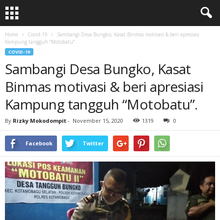
Home
Covid-19
Sambangi Desa Bungko, Kasat Binmas motivasi & beri apresiasi
Kampung tangguh “Motobatu”.
COVID-19
Sambangi Desa Bungko, Kasat
Binmas motivasi & beri apresiasi
Kampung tangguh “Motobatu”.
By
Rizky Mokodompit
-
November 15, 2020
1319
0
Facebook
Twitter