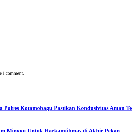
me I comment.
a Polres Kotamobagu Pastikan Kondusivitas Aman Te
lam Minggu Untuk Harkamtibmas di Akhir Pekan