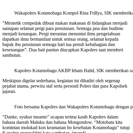
Wakapolres Kotamobagu Kompol Rina Frillya, SIK memberika
”Memetik cempedak dibuat makan makanan di hidangkan menjadi
santapan selamat pergi para pensiunan. Semoga jasa dan budimu
menjadi kenangan. Pergi merantau menuntut ilmu pengetahuan
dapatkan ilmu bermanfaat untuk semua orang, selamat kepada
bapak ibu pensiunan semoga hari tua penuh kebahagian dan
kesenangan”. Dua bait pantun diucapkan Kapolres saat memberi
sambutan.
Kapolres Kotamobagu AKBP Irham Halid, SIK memberikan s
Meskipun digelar sederhana, kegiatan ini dihadiri oleh segenap
pejabat utama, perwira staf serta personil Polres dan para Kapolsek
jajaran.
Foto bersama Kapolres dan Wakapolres Kotamobagu dengan pe
“Danke, syukur moanto” ucapan terima kasih Kapolres dalam
bahasa daerah Maluku dan bahasa Mongondow. “Motobatu kita
komintan molukad kon keamanan bo kesehatan Kotamobagu” tutup
Kapolres mengakhiri kata sambutan. (maruf)